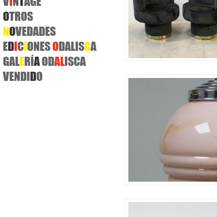
V
I
N
T
AGE
O
TROS
N
O
VEDADES
E
D
I
C
I
ONES
O
DALIS
C
A
GAL
E
RÍ
A
OD
A
L
ISCA
VENDI
D
O