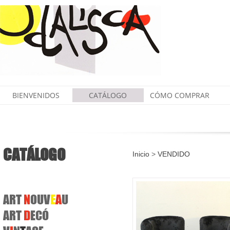
BIENVENIDOS
CATÁLOGO
CÓMO COMPRAR
CATÁLOGO
Inicio
>
VENDIDO
ART
N
OUV
E
A
U
ART
D
ECÓ