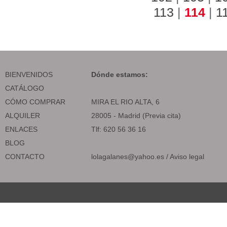
113
|
114
|
1
BIENVENIDOS
Dónde estamos:
CATÁLOGO
CÓMO COMPRAR
MIRA EL RIO ALTA, 6
ALQUILER
28005 - Madrid (Previa cita)
ENLACES
Tlf: 620 56 36 16
BLOG
CONTACTO
lolagalanes@yahoo.es
/
Aviso legal