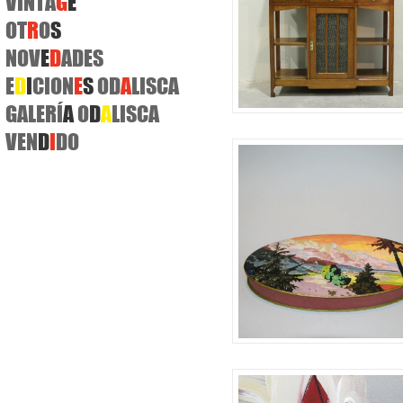
VINTA
G
E
OT
R
O
S
NOV
E
D
ADES
E
D
I
CION
E
S
OD
A
LISCA
GALERÍ
A
O
D
A
LISCA
VEN
D
I
DO