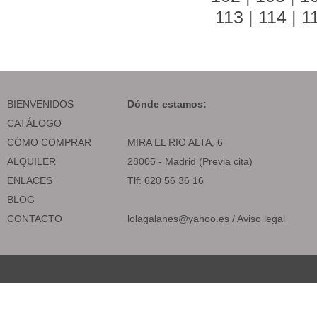
113
|
114
|
1
BIENVENIDOS
Dónde estamos:
CATÁLOGO
CÓMO COMPRAR
MIRA EL RIO ALTA, 6
ALQUILER
28005 - Madrid (Previa cita)
ENLACES
Tlf: 620 56 36 16
BLOG
CONTACTO
lolagalanes@yahoo.es
/
Aviso legal