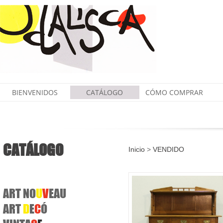
BIENVENIDOS
CATÁLOGO
CÓMO COMPRAR
CATÁLOGO
Inicio
>
VENDIDO
ART
NO
U
V
EAU
ART
D
E
C
Ó