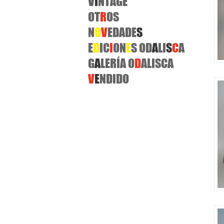
V
I
NTAGE
OT
R
OS
N
O
V
EDADE
S
E
D
IC
I
ON
E
S OD
A
LI
S
C
A
G
A
LERÍA
O
D
ALISCA
V
E
NDIDO