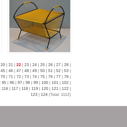
|
20
|
21
|
22
|
23
|
24
|
25
|
26
|
27
|
28
|
|
45
|
46
|
47
|
48
|
49
|
50
|
51
|
52
|
53
|
|
70
|
71
|
72
|
73
|
74
|
75
|
76
|
77
|
78
|
|
95
|
96
|
97
|
98
|
99
|
100
|
101
|
102
|
|
116
|
117
|
118
|
119
|
120
|
121
|
122
|
123
|
124
(Total: 1112)