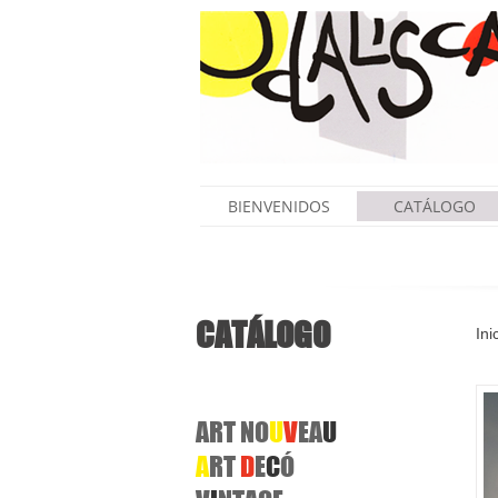
BIENVENIDOS
CATÁLOGO
CATÁLOGO
Ini
ART NO
U
V
EA
U
A
RT
D
E
C
Ó