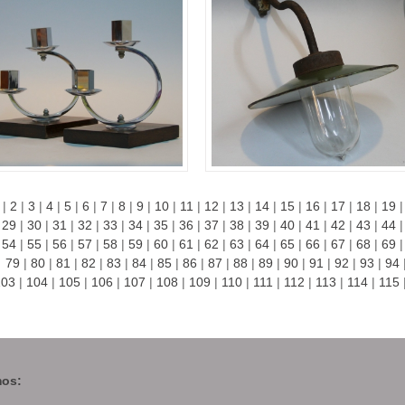
|
2
|
3
|
4
|
5
|
6
|
7
|
8
|
9
|
10
|
11
|
12
|
13
|
14
|
15
|
16
|
17
|
18
|
19
29
|
30
|
31
|
32
|
33
|
34
|
35
|
36
|
37
|
38
|
39
|
40
|
41
|
42
|
43
|
44
54
|
55
|
56
|
57
|
58
|
59
|
60
|
61
|
62
|
63
|
64
|
65
|
66
|
67
|
68
|
69
79
|
80
|
81
|
82
|
83
|
84
|
85
|
86
|
87
|
88
|
89
|
90
|
91
|
92
|
93
|
94
103
|
104
|
105
|
106
|
107
|
108
|
109
|
110
|
111
|
112
|
113
|
114
|
115
os: