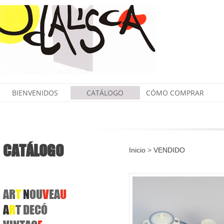
BIENVENIDOS
CATÁLOGO
CÓMO COMPRAR
CATÁLOGO
Inicio
>
VENDIDO
AR
T
N
OU
V
EA
U
A
R
T DECÓ