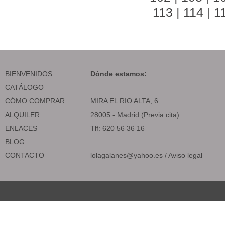
113
|
114
|
1
BIENVENIDOS
Dónde estamos:
CATÁLOGO
CÓMO COMPRAR
MIRA EL RIO ALTA, 6
ALQUILER
28005 - Madrid (Previa cita)
ENLACES
Tlf: 620 56 36 16
BLOG
CONTACTO
lolagalanes@yahoo.es
/
Aviso legal