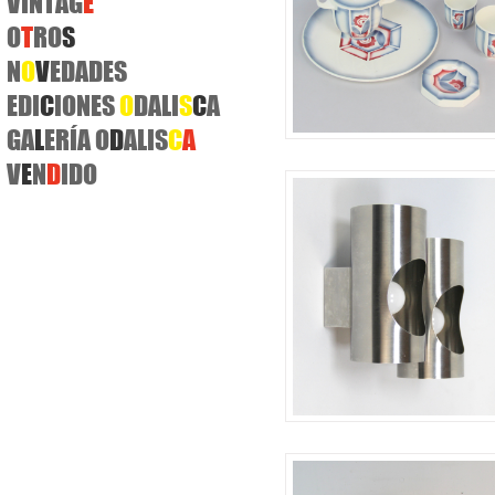
VINTAG
E
O
T
RO
S
N
O
V
EDADES
EDI
C
IONES
O
DALI
S
C
A
GA
L
ERÍA O
D
ALIS
C
A
V
E
N
D
IDO