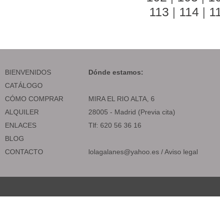
113
|
114
|
1
BIENVENIDOS
Dónde estamos:
CATÁLOGO
CÓMO COMPRAR
MIRA EL RIO ALTA, 6
ALQUILER
28005 - Madrid (Previa cita)
ENLACES
Tlf: 620 56 36 16
BLOG
CONTACTO
lolagalanes@yahoo.es
/
Aviso legal