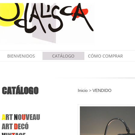
BIENVENIDOS
CATÁLOGO
CÓMO COMPRAR
CATÁLOGO
Inicio
>
VENDIDO
A
RT
N
O
U
VEAU
ART
D
ECÓ