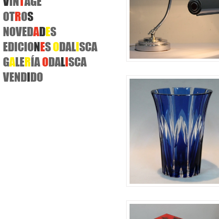
V
IN
T
AGE
OT
R
O
S
NOVED
A
D
E
S
EDICIO
N
E
S
O
DAL
I
SCA
G
A
LE
R
ÍA
O
DA
L
I
SCA
VEND
I
DO