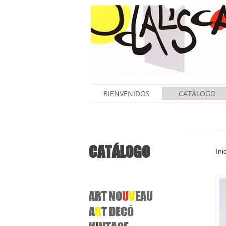
BIENVENIDOS
CATÁLOGO
CATÁLOGO
Ini
ART NO
U
V
EAU
A
R
T
DECÓ