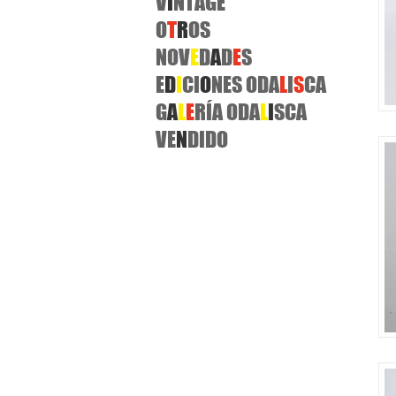
V
I
NTAGE
O
T
R
OS
NOV
E
D
A
D
E
S
E
D
I
CI
O
NES ODA
L
I
S
CA
G
A
L
E
RÍA ODA
L
I
SCA
VE
N
DIDO