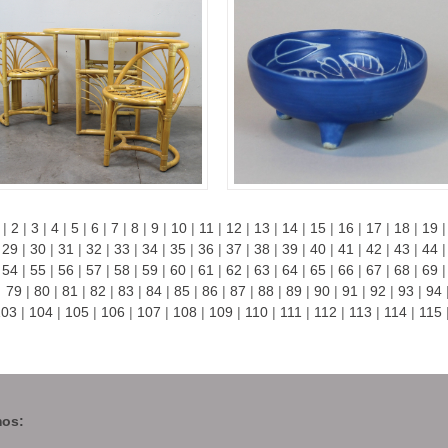
|
2
|
3
|
4
|
5
|
6
|
7
|
8
|
9
|
10
|
11
|
12
|
13
|
14
|
15
|
16
|
17
|
18
|
19
29
|
30
|
31
|
32
|
33
|
34
|
35
|
36
|
37
|
38
|
39
|
40
|
41
|
42
|
43
|
44
54
|
55
|
56
|
57
|
58
|
59
|
60
|
61
|
62
|
63
|
64
|
65
|
66
|
67
|
68
|
69
79
|
80
|
81
|
82
|
83
|
84
|
85
|
86
|
87
|
88
|
89
|
90
|
91
|
92
|
93
|
94
103
|
104
|
105
|
106
|
107
|
108
|
109
|
110
|
111
|
112
|
113
|
114
|
115
os: