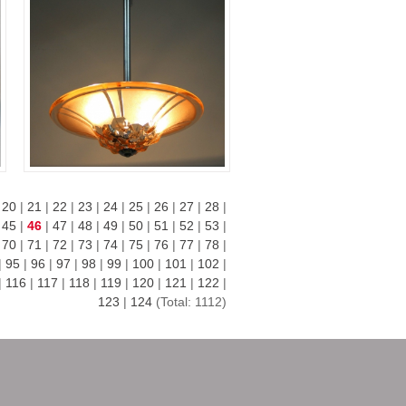
|
20
|
21
|
22
|
23
|
24
|
25
|
26
|
27
|
28
|
|
45
|
46
|
47
|
48
|
49
|
50
|
51
|
52
|
53
|
|
70
|
71
|
72
|
73
|
74
|
75
|
76
|
77
|
78
|
|
95
|
96
|
97
|
98
|
99
|
100
|
101
|
102
|
|
116
|
117
|
118
|
119
|
120
|
121
|
122
|
123
|
124
(Total: 1112)