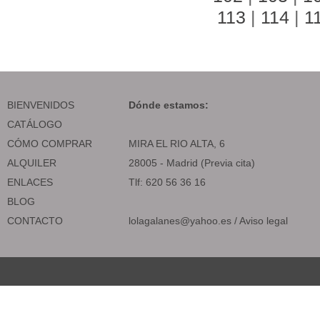
113
|
114
|
1
BIENVENIDOS
Dónde estamos:
CATÁLOGO
CÓMO COMPRAR
MIRA EL RIO ALTA, 6
ALQUILER
28005 - Madrid (Previa cita)
ENLACES
Tlf: 620 56 36 16
BLOG
CONTACTO
lolagalanes@yahoo.es
/
Aviso legal