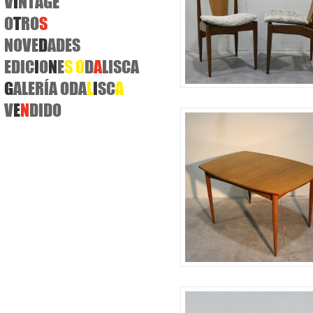
V
I
NTAGE
O
T
RO
S
NOVE
D
ADES
EDIC
I
O
N
E
S
O
D
A
LISCA
G
ALERÍA ODA
L
I
SC
A
V
E
N
DIDO