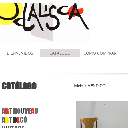
BIENVENIDOS
CATÁLOGO
CÓMO COMPRAR
CATÁLOGO
Inicio
>
VENDIDO
A
R
T
NO
U
VE
A
U
A
R
T
D
E
CÓ