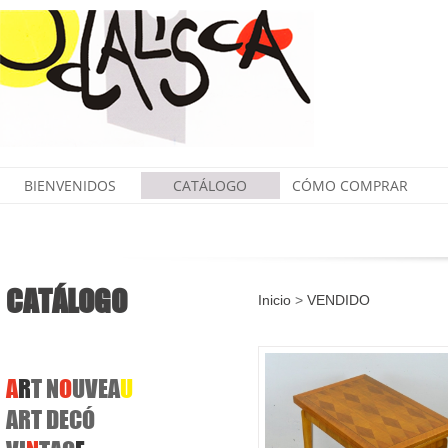
BIENVENIDOS
CATÁLOGO
CÓMO COMPRAR
CATÁLOGO
Inicio
>
VENDIDO
A
R
T N
O
UVEA
U
ART DECÓ