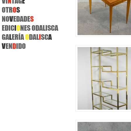
VI
N
TAG
E
OTR
O
S
NO
V
EDADE
S
EDIC
I
O
NES
ODALISCA
GA
L
ERÍA
O
DAL
I
SC
A
V
EN
D
IDO