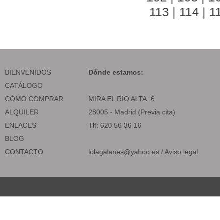
113
|
114
|
1
BIENVENIDOS
Dónde estamos:
CATÁLOGO
CÓMO COMPRAR
MIRA EL RIO ALTA, 6
ALQUILER
28005 - Madrid (Previa cita)
ENLACES
Tlf: 620 56 36 16
BLOG
CONTACTO
lolagalanes@yahoo.es
/
Aviso legal