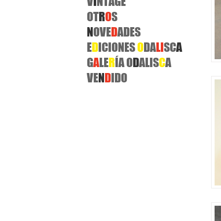
V
I
NTAGE
OT
R
O
S
N
OVE
D
ADES
E
D
ICIONES
O
DA
L
I
SC
A
G
A
LE
R
ÍA O
D
ALIS
C
A
VE
N
D
IDO