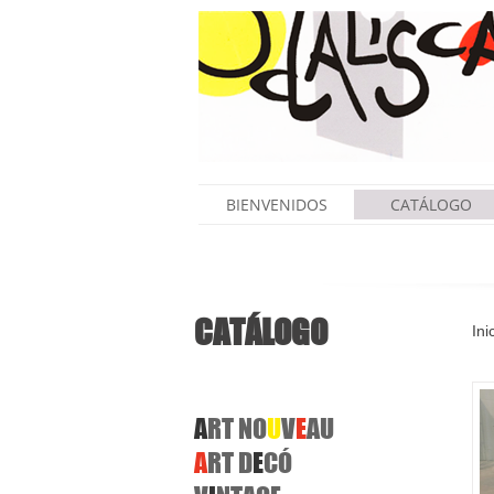
BIENVENIDOS
CATÁLOGO
CATÁLOGO
Ini
A
RT
NO
U
V
E
AU
A
RT
D
E
CÓ