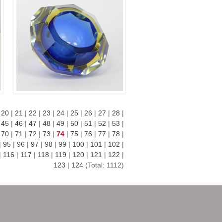
|
20
|
21
|
22
|
23
|
24
|
25
|
26
|
27
|
28
|
|
45
|
46
|
47
|
48
|
49
|
50
|
51
|
52
|
53
|
|
70
|
71
|
72
|
73
|
74
|
75
|
76
|
77
|
78
|
|
95
|
96
|
97
|
98
|
99
|
100
|
101
|
102
|
|
116
|
117
|
118
|
119
|
120
|
121
|
122
|
123
|
124
(Total: 1112)