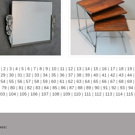
|
2
|
3
|
4
|
5
|
6
|
7
|
8
|
9
|
10
|
11
|
12
|
13
|
14
|
15
|
16
|
17
|
18
|
19
29
|
30
|
31
|
32
|
33
|
34
|
35
|
36
|
37
|
38
|
39
|
40
|
41
|
42
|
43
|
44
54
|
55
|
56
|
57
|
58
|
59
|
60
|
61
|
62
|
63
|
64
|
65
|
66
|
67
|
68
|
69
79
|
80
|
81
|
82
|
83
|
84
|
85
|
86
|
87
|
88
|
89
|
90
|
91
|
92
|
93
|
94
103
|
104
|
105
|
106
|
107
|
108
|
109
|
110
|
111
|
112
|
113
|
114
|
115
os: