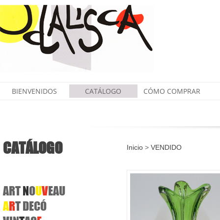
BIENVENIDOS
CATÁLOGO
CÓMO COMPRAR
CATÁLOGO
Inicio
>
VENDIDO
ART
N
O
U
V
EAU
A
R
T DECÓ