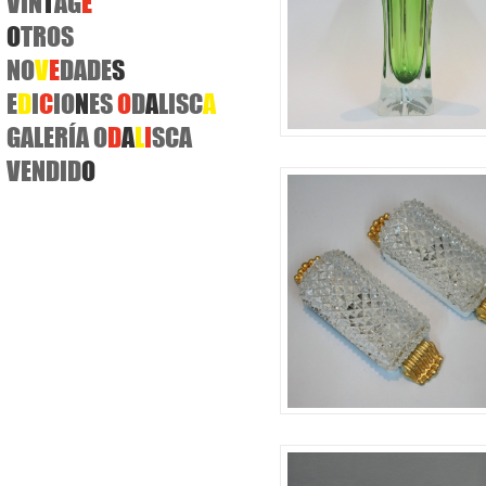
VIN
T
AG
E
O
TROS
NO
V
E
DADE
S
E
D
I
C
IO
N
ES
O
D
A
LISC
A
GALERÍA O
D
A
L
I
SCA
VENDID
O