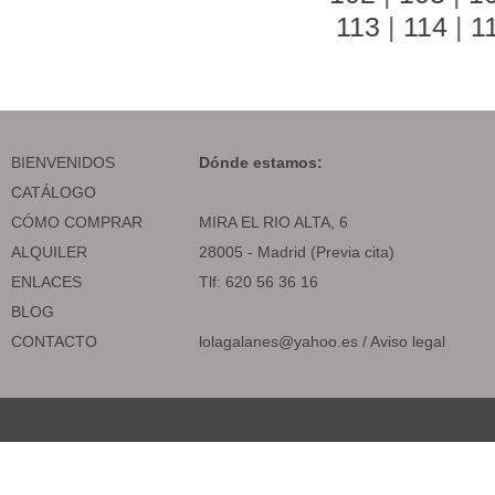
113
|
114
|
1
BIENVENIDOS
Dónde estamos:
CATÁLOGO
CÓMO COMPRAR
MIRA EL RIO ALTA, 6
ALQUILER
28005 - Madrid (Previa cita)
ENLACES
Tlf: 620 56 36 16
BLOG
CONTACTO
lolagalanes@yahoo.es
/
Aviso legal