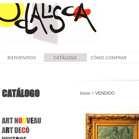
BIENVENIDOS
CATÁLOGO
CÓMO COMPRAR
CATÁLOGO
Inicio
>
VENDIDO
ART N
O
U
V
E
AU
A
R
T
DE
C
Ó