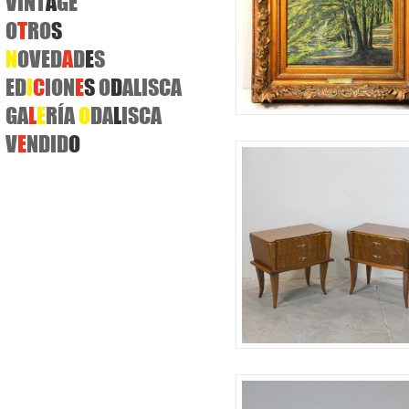
VINT
A
GE
O
T
RO
S
N
OVED
A
D
E
S
ED
I
C
ION
E
S
O
D
ALISCA
GA
L
E
RÍA
O
DA
L
ISCA
V
E
NDID
O