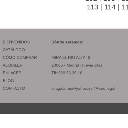
113
|
114
|
1
BIENVENIDOS
Dónde estamos:
CATÁLOGO
CÓMO COMPRAR
MIRA EL RIO ALTA, 6
ALQUILER
28005 - Madrid (Previa cita)
ENLACES
Tlf: 620 56 36 16
BLOG
CONTACTO
lolagalanes@yahoo.es
/
Aviso legal