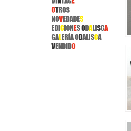
VI
N
TAG
E
O
T
ROS
NO
V
EDADE
S
EDI
C
ION
E
S
O
D
A
LI
S
C
A
GA
L
ERÍA O
D
ALIS
C
A
V
ENDID
O