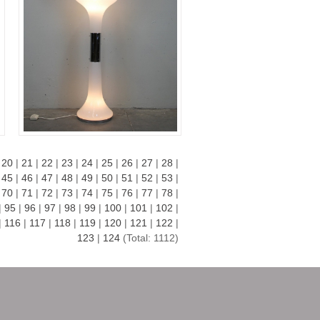
|
20
|
21
|
22
|
23
|
24
|
25
|
26
|
27
|
28
|
|
45
|
46
|
47
|
48
|
49
|
50
|
51
|
52
|
53
|
|
70
|
71
|
72
|
73
|
74
|
75
|
76
|
77
|
78
|
|
95
|
96
|
97
|
98
|
99
|
100
|
101
|
102
|
|
116
|
117
|
118
|
119
|
120
|
121
|
122
|
123
|
124
(Total: 1112)