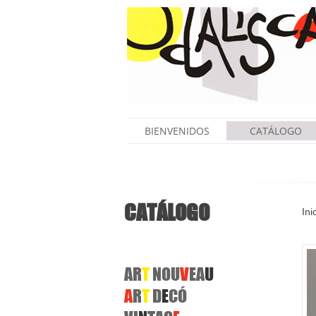
BIENVENIDOS
CATÁLOGO
CATÁLOGO
Ini
AR
T
NOU
V
EA
U
A
R
T
D
E
CÓ