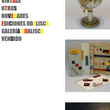
VINT
A
GE
O
T
RO
S
NO
V
E
D
ADES
E
DI
C
IONES
OD
A
LISC
A
GALERÍ
A
O
D
ALISC
A
VEN
D
IDO