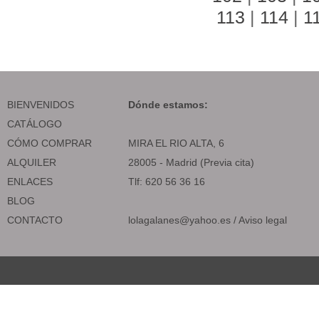
113
|
114
|
1
BIENVENIDOS
Dónde estamos:
CATÁLOGO
CÓMO COMPRAR
MIRA EL RIO ALTA, 6
ALQUILER
28005 - Madrid (Previa cita)
ENLACES
Tlf: 620 56 36 16
BLOG
CONTACTO
lolagalanes@yahoo.es
/
Aviso legal