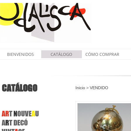
BIENVENIDOS
CATÁLOGO
CÓMO COMPRAR
CATÁLOGO
Inicio
>
VENDIDO
A
R
T
N
OUVE
A
U
A
R
T DECÓ