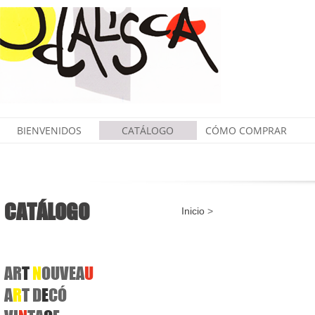
BIENVENIDOS
CATÁLOGO
CÓMO COMPRAR
CATÁLOGO
Inicio
>
AR
T
N
OUVEA
U
A
R
T D
E
CÓ