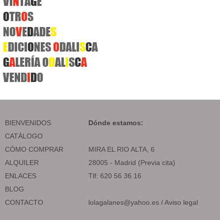
VI
N
TA
G
E
O
TR
O
S
NO
V
E
D
ADE
S
E
DICI
O
NES
O
DALI
S
C
A
G
A
LERÍA O
D
AL
I
S
C
A
VEND
I
D
O
BIENVENIDOS
Dónde estamos:
CATÁLOGO
CÓMO COMPRAR
MIRA EL RIO ALTA, 6
ALQUILER
28005 - Madrid (Previa cita)
ENLACES
Tlf: 620 56 36 16
BLOG
CONTACTO
lolagalanes@yahoo.es
/
Aviso legal