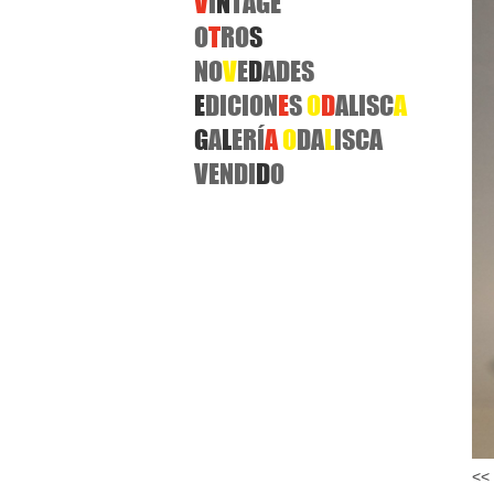
V
I
N
TAGE
O
T
RO
S
NO
V
E
D
ADES
E
DICION
E
S
O
D
ALISC
A
G
A
L
ERÍ
A
O
DA
L
ISCA
VENDI
D
O
<< 