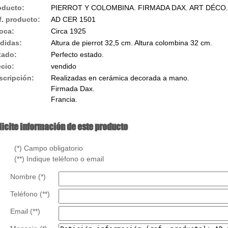
oducto:
PIERROT Y COLOMBINA. FIRMADA DAX. ART DÉCO.
f. producto:
AD CER 1501
oca:
Circa 1925
didas:
Altura de pierrot 32,5 cm. Altura colombina 32 cm.
tado:
Perfecto estado.
ecio:
vendido
scripción:
Realizadas en cerámica decorada a mano.
Firmada Dax.
Francia.
licite información de este producto
) Campo obligatorio
*) Indique teléfono o email
Nombre (*)
Teléfono (**)
Email (**)