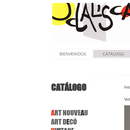
BIENVENIDOS
CATÁLOGO
CATÁLOGO
Ini
Vol
A
RT NOUVE
A
U
ART D
E
CÓ