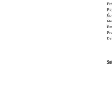
Pr
Re
Ép
Me
Es
Pr
De
So
(*
(*