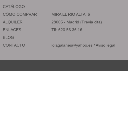
CATÁLOGO
CÓMO COMPRAR
MIRA EL RIO ALTA, 6
ALQUILER
28005 - Madrid (Previa cita)
ENLACES
Tlf: 620 56 36 16
BLOG
CONTACTO
lolagalanes@yahoo.es
/
Aviso legal