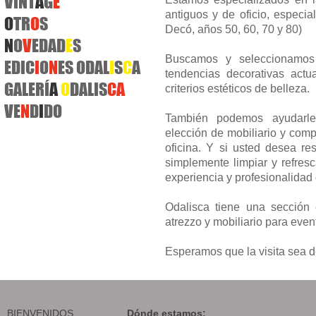
VINT
A
G
E
antiguos y de oficio, especia
O
TR
O
S
Decó, años 50, 60, 70 y 80)
N
O
V
EDAD
E
S
Buscamos y seleccionamos 
EDIC
I
O
N
ES
ODAL
I
S
C
A
tendencias decorativas act
GALERÍ
A
O
DALIS
C
A
criterios estéticos de belleza.
VE
N
D
I
DO
También podemos ayudarle 
elección de mobiliario y comp
oficina. Y si usted desea re
simplemente limpiar y refres
experiencia y profesionalidad
Odalisca tiene una sección 
atrezzo y mobiliario para event
Esperamos que la visita sea 
BIENVENIDOS
Dónde estamos: