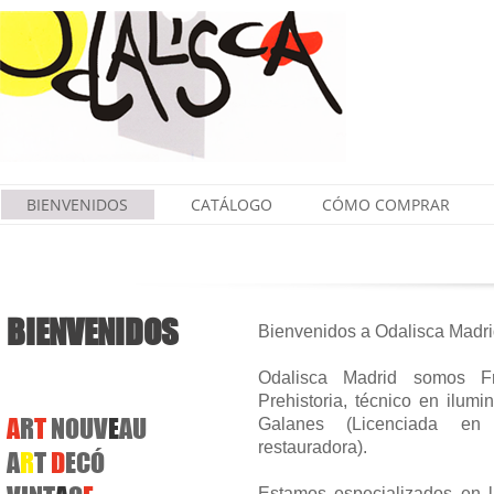
BIENVENIDOS
CATÁLOGO
CÓMO COMPRAR
BIENVENIDOS
Bienvenidos a Odalisca Madri
Odalisca Madrid somos Fr
Prehistoria, técnico en ilumi
A
R
T
NOUV
E
AU
Galanes (Licenciada en 
restauradora).
A
R
T
D
ECÓ
Estamos especializados en l